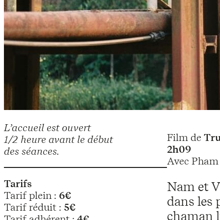
L’accueil est ouvert
Film de
Tru
1/2 heure avant le début
2h09
des séances.
Avec Pham 
Tarifs
Nam et Vi
Tarif plein :
6€
dans les 
Tarif réduit :
5€
chaman lu
Tarif adhérent :
4€