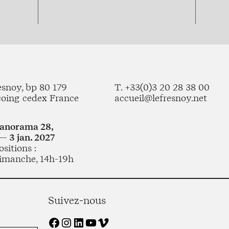
esnoy, bp 80 179
T. +33(0)3 20 28 38 00
coing cedex France
accueil@lefresnoy.net
Panorama 28,
— 3 jan. 2027
sitions :
imanche, 14h-19h
Suivez-nous
Facebook
Instagram
LinkedIn
YouTube
Vimeo