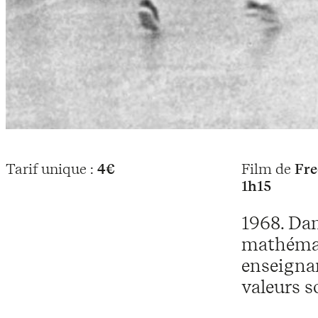
Tarif unique :
4€
Film de
Fre
1h15
1968. Dan
mathémati
enseignan
valeurs so