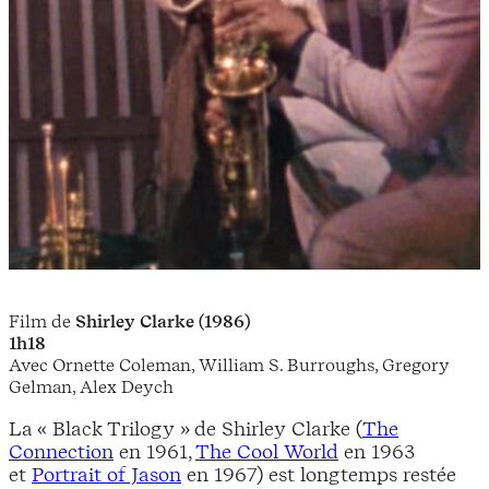
Film de
Shirley Clarke (1986)
1h18
Avec Ornette Coleman, William S. Burroughs, Gregory
Gelman, Alex Deych
La « Black Trilogy » de Shirley Clarke (
The
Connection
en 1961,
The Cool World
en 1963
et
Portrait of Jason
en 1967) est longtemps restée