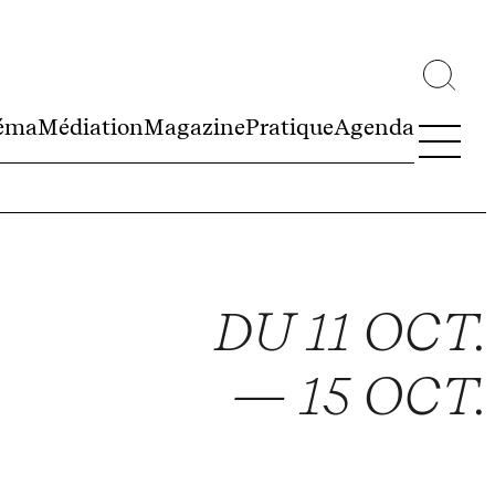
éma
Médiation
Magazine
Pratique
Agenda
DU 11 OCT.
— 15 OCT.