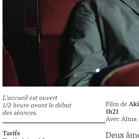
L’accueil est ouvert
Film de
Aki
1/2 heure avant le début
1h21
des séances.
Avec Alma P
Tarifs
Deux âmes