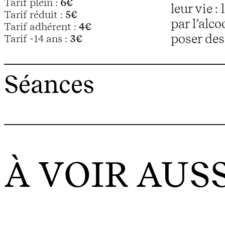
Tarif plein :
6€
leur vie 
Tarif réduit :
5€
par l’alc
Tarif adhérent :
4€
poser des
Tarif -14 ans :
3€
Séances
À VOIR AUSS