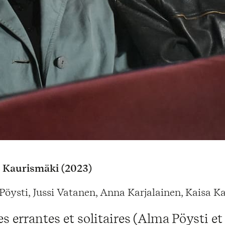
 Kaurismäki (2023)
öysti, Jussi Vatanen, Anna Karjalainen, Kaisa Ka
 errantes et solitaires (Alma Pöysti et