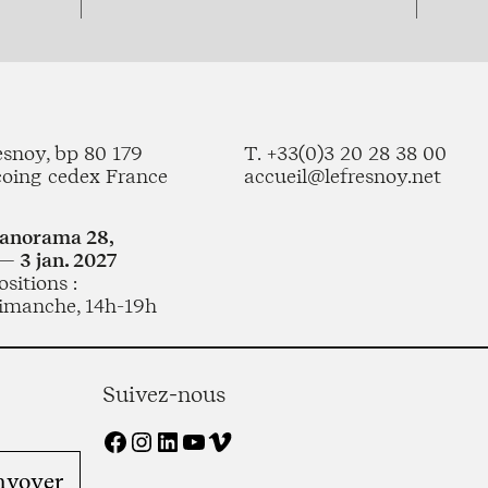
esnoy, bp 80 179
T. +33(0)3 20 28 38 00
coing cedex France
accueil@lefresnoy.net
Panorama 28,
— 3 jan. 2027
sitions :
imanche, 14h-19h
Suivez-nous
Facebook
Instagram
LinkedIn
YouTube
Vimeo