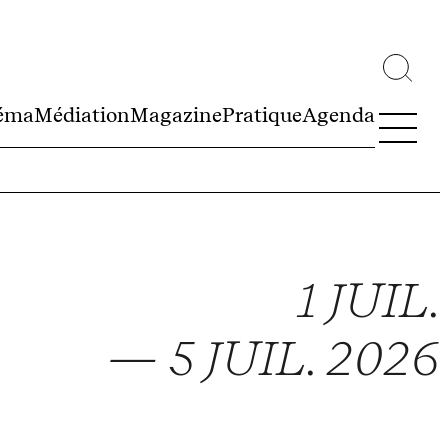
éma
Médiation
Magazine
Pratique
Agenda
1 JUIL.
— 5 JUIL. 2026