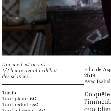
L’accueil est ouvert
Film de
Asg
1/2 heure avant le début
2h19
des séances.
Avec Isabel
Tarifs
En quête 
Tarif plein :
6€
l’immeubl
Tarif réduit :
5€
quotidien,
Tarif adhérent :
4€