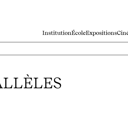
Institution
École
Expositions
Cin
ALLÈLES