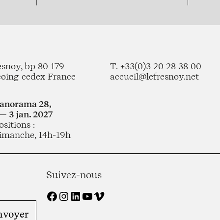
esnoy, bp 80 179
T. +33(0)3 20 28 38 00
coing cedex France
accueil@lefresnoy.net
Panorama 28,
— 3 jan. 2027
sitions :
imanche, 14h-19h
Suivez-nous
Facebook
Instagram
LinkedIn
YouTube
Vimeo