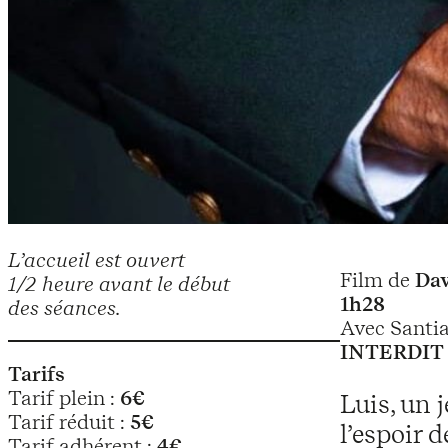
L’accueil est ouvert
Film de
Dav
1/2 heure avant le début
1h28
des séances.
Avec Santi
INTERDIT
Tarifs
Tarif plein :
6€
Luis, un 
Tarif réduit :
5€
l’espoir d
Tarif adhérent :
4€