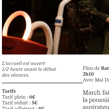
L’accueil est ouvert
Film de
Ra
1/2 heure avant le début
2h10
des séances.
Avec Mai D
Tarifs
March fai
Tarif plein :
6€
la poussi
Tarif réduit :
5€
aspirateu
Tarif adhérent :
4€