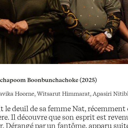
tchapoom Boonbunchachoke (2025)
avika Hoorne, Witsarut Himmarat, Apasiri Niti
t le deuil de sa femme Nat, récemment d
ère. Il découvre que son esprit est reve
r. Dérangé par un fantôme, apparu suite 