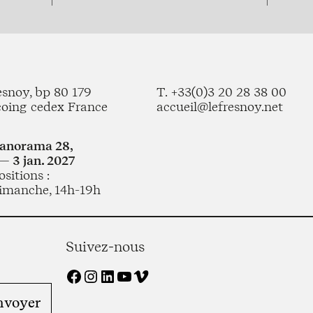
esnoy, bp 80 179
T. +33(0)3 20 28 38 00
coing cedex France
accueil@lefresnoy.net
Panorama 28,
— 3 jan. 2027
sitions :
imanche, 14h-19h
Suivez-nous
Facebook
Instagram
LinkedIn
YouTube
Vimeo