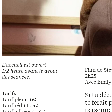
L’accueil est ouvert
Film de
Ste
1/2 heure avant le début
2h25
des séances.
Avec Emily 
Tarifs
Si tu déc
Tarif plein :
6€
te ferait 
Tarif réduit :
5€
personnes
Tarif adhérent :
4€