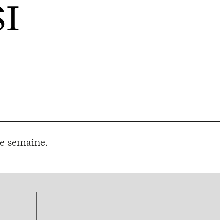
I
e semaine.