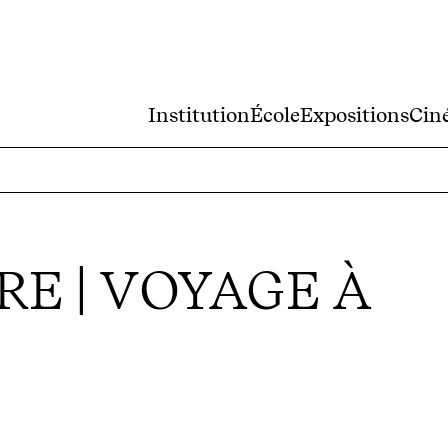
Institution
École
Expositions
Cin
E | VOYAGE À