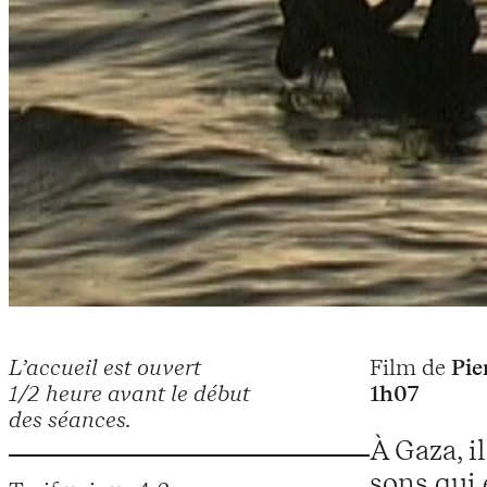
L’accueil est ouvert
Film de
Pie
1/2 heure avant le début
1h07
des séances.
À Gaza, i
sons qui 