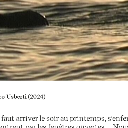
ro Usberti (2024)
l faut arriver le soir au printemps, s’en
entrent par les fenêtres ouvertes… Nous