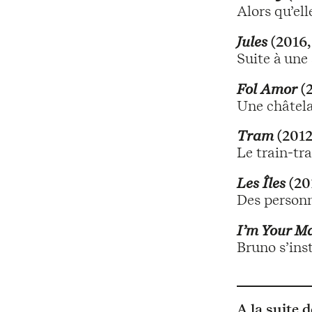
Alors qu’ell
Jules
(2016,
Suite à une
Fol Amor
(2
Une châtela
Tram
(2012
Le train-tra
Les Îles
(20
Des personn
I’m Your M
Bruno s’inst
A la suite 