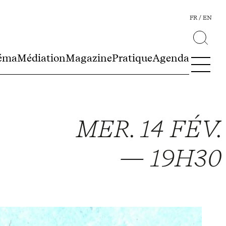
FR
EN
éma
Médiation
Magazine
Pratique
Agenda
MER. 14 FÉV.
—
19H30