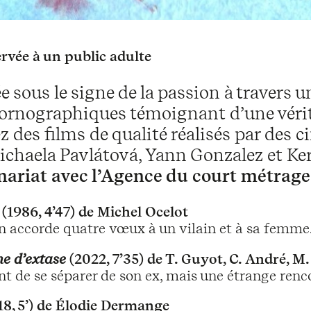
rvée à un public adulte
e sous le signe de la passion à traver
pornographiques témoignant d’une véri
 des films de qualité réalisés par des ci
ichaela Pavlátová, Yann Gonzalez et Ke
nariat avec l’Agence du court métrage 
(1986, 4’47) de Michel Ocelot
n accorde quatre vœux à un vilain et à sa femme
ne d’extase
(2022, 7’35) de T. Guyot, C. André, 
nt de se séparer de son ex, mais une étrange renco
8, 5’) de Élodie Dermange