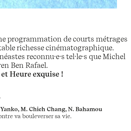
s une programmation de courts métrages
table richesse cinématographique.
néastes reconnu·e·s tel·le·s que Michel
ren Ben Rafael.
et Heure exquise !
.
M. Yanko, M. Chieh Chang, N. Bahamou
ntre va bouleverser sa vie.