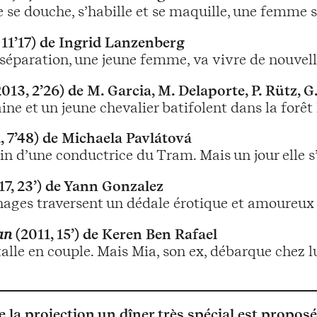
e se douche, s’habille et se maquille, une femme s
 11’17) de Ingrid Lanzenberg
 séparation, une jeune femme, va vivre de nouvell
013, 2’26) de M. Garcia, M. Delaporte, P. Rütz, G
ine et un jeune chevalier batifolent dans la forêt
, 7’48) de Michaela Pavlátová
in d’une conductrice du Tram. Mais un jour elle s’
17, 23’) de Yann Gonzalez
ages traversent un dédale érotique et amoureux a
an
(2011, 15’) de Keren Ben Rafael
alle en couple. Mais Mia, son ex, débarque chez l
de la projection un
dîner très spécial est propos