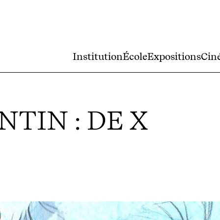
Institution
École
Expositions
Cin
NTIN : DE X