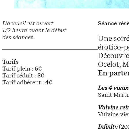
L’accueil est ouvert
Séance rése
1/2 heure avant le début
des séances.
Une soiré
érotico-
Découvrez
Tarifs
Ocelot, M
Tarif plein :
6€
En parte
Tarif réduit :
5€
Tarif adhérent :
4€
Les 4 vœux
Saint Marti
Vulvine rei
Vulvine vie
Infinity
(201