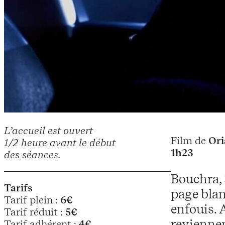
L’accueil est ouvert
Film de
Ori
1/2 heure avant le début
1h23
des séances.
Bouchra, 
Tarifs
page blan
Tarif plein :
6€
enfouis. 
Tarif réduit :
5€
reviennen
Tarif adhérent :
4€