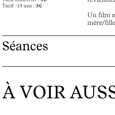
Tarif -14 ans :
3€
Un film e
mère/fill
Séances
À VOIR AUSS