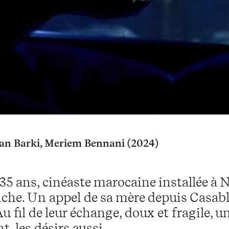
an Barki, Meriem Bennani (2024)
35 ans, cinéaste marocaine installée à Ne
che. Un appel de sa mère depuis Casab
Au fil de leur échange, doux et fragile, 
t, les désirs aussi.