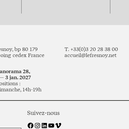
esnoy, bp 80 179
T. +33(0)3 20 28 38 00
coing cedex France
accueil@lefresnoy.net
Panorama 28,
— 3 jan. 2027
sitions :
imanche, 14h-19h
Suivez-nous
Facebook
Instagram
LinkedIn
YouTube
Vimeo