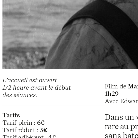
L’accueil est ouvert
Film de
Mar
1/2 heure avant le début
1h29
des séances.
Avec Edwar
Tarifs
Dans un v
Tarif plein :
6€
rare au p
Tarif réduit :
5€
sans bate
Tarif adhérent :
4€