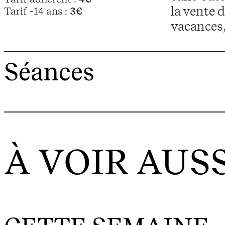
la vente 
Tarif -14 ans :
3€
vacances,
Séances
À VOIR AUSS