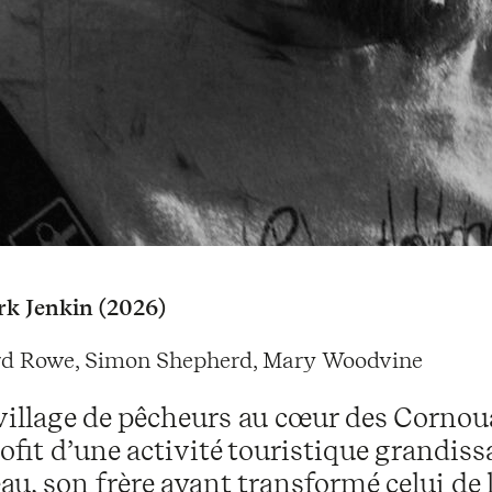
k Jenkin (2026)
d Rowe, Simon Shepherd, Mary Woodvine
illage de pêcheurs au cœur des Cornouail
rofit d’une activité touristique grandis
au, son frère ayant transformé celui de l