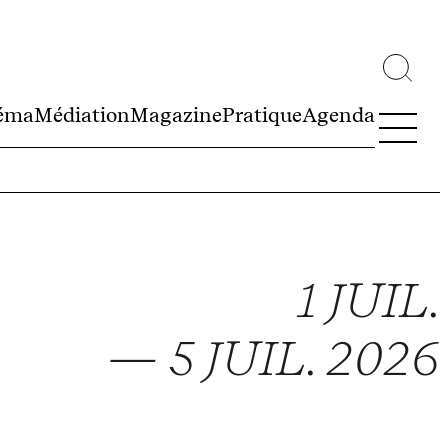
éma
Médiation
Magazine
Pratique
Agenda
1 JUIL.
— 5 JUIL. 2026