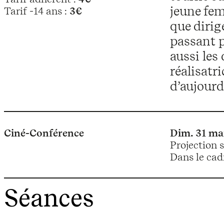
jeune fem
Tarif -14 ans :
3€
que dirig
passant p
aussi les
réalisatr
d’aujourd
Ciné-Conférence
Dim. 31 ma
Projection 
Dans le cadr
Séances