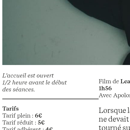
L’accueil est ouvert
Film de
Lea
1/2 heure avant le début
1h56
des séances.
Avec Apolon
Tarifs
Lorsque l
Tarif plein :
6€
ne devait
Tarif réduit :
5€
tourné su
Tarif adhérent :
4€