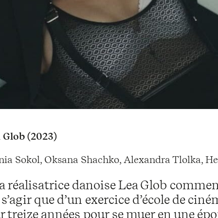
 Glob (2023)
ia Sokol, Oksana Shachko, Alexandra Tlolka, He
a réalisatrice danoise Lea Glob commence
 s’agir que d’un exercice d’école de ciné
r treize années pour se muer en une épop