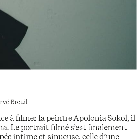
rvé Breuil
 à filmer la peintre Apolonia Sokol, il
ma. Le portrait filmé s’est finalement
ée intime et sinueuse, celle d’une