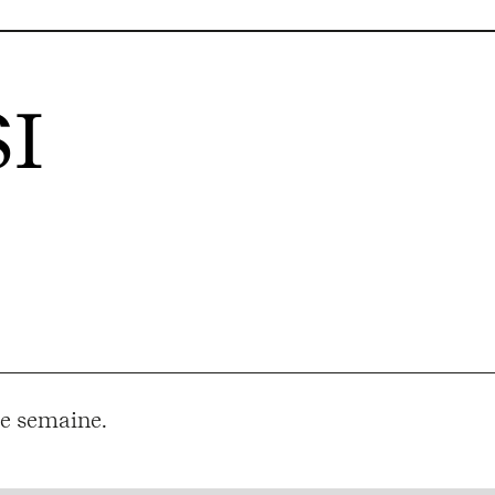
I
e semaine.