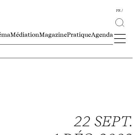
FR
éma
Médiation
Magazine
Pratique
Agenda
22 SEPT.