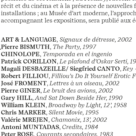
récit et du cinéma et à la présence de nouvelle
installations ; au Musée d’art moderne, l’approch
accompagnant les expositions, sera publié aux é
ART & LANGUAGE
,
Signaux de détresse, 2002
Pierre BISMUTH
,
The Party, 1997
CHINOLOPE
,
Temporada en el ingenio
Patrick CORILLON
,
Le plafond d’Oskar Serti, 1
Magali DESBAZEILLE/ Siegfried CANTO
,
Key 
Robert FILLIOU
,
Filliou’s Do It Yourself Erotic 
José FROMENT
,
Lettres à un oiseau, 2002
Pierre GINER
,
Le bruit des avions, 2002
Gary HILL
,
And Sat Down Beside Her, 1990
William KLEIN
,
Broadway by Light, 12’, 1958
Chris MARKER
,
Silent Movie, 1995
Valérie MREJEN
,
Chamonix, 13’, 2002
Antoni MUNTADAS
,
Credits, 1984
Peter ROSE
,
Courants secondaires, 1983