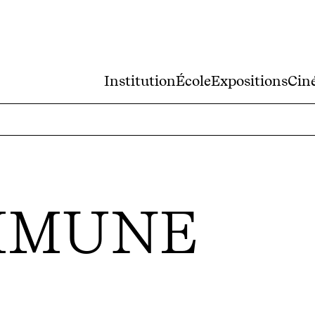
Institution
École
Expositions
Cin
MMUNE