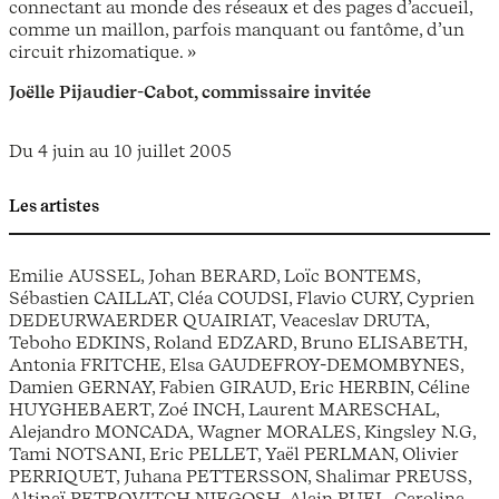
connectant au monde des réseaux et des pages d’accueil,
comme un maillon, parfois manquant ou fantôme, d’un
circuit rhizomatique. »
Joëlle Pijaudier-Cabot, commissaire invitée
Du 4 juin au 10 juillet 2005
Les artistes
Emilie AUSSEL, Johan BERARD, Loïc BONTEMS,
Sébastien CAILLAT, Cléa COUDSI, Flavio CURY, Cyprien
DEDEURWAERDER QUAIRIAT, Veaceslav DRUTA,
Teboho EDKINS, Roland EDZARD, Bruno ELISABETH,
Antonia FRITCHE, Elsa GAUDEFROY-DEMOMBYNES,
Damien GERNAY, Fabien GIRAUD, Eric HERBIN, Céline
HUYGHEBAERT, Zoé INCH, Laurent MARESCHAL,
Alejandro MONCADA, Wagner MORALES, Kingsley N.G,
Tami NOTSANI, Eric PELLET, Yaël PERLMAN, Olivier
PERRIQUET, Juhana PETTERSSON, Shalimar PREUSS,
Altinaï PETROVITCH NJEGOSH, Alain PUEL, Carolina