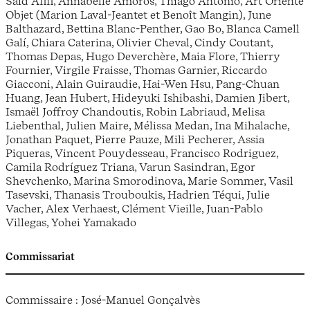
Saïd Afifi, Annabelle Amoros, Thiago Antonio, Art Orienté
Objet (Marion Laval-Jeantet et Benoît Mangin), June
Balthazard, Bettina Blanc-Penther, Gao Bo, Blanca Camell
Galí, Chiara Caterina, Olivier Cheval, Cindy Coutant,
Thomas Depas, Hugo Deverchère, Maia Flore, Thierry
Fournier, Virgile Fraisse, Thomas Garnier, Riccardo
Giacconi, Alain Guiraudie, Hai-Wen Hsu, Pang-Chuan
Huang, Jean Hubert, Hideyuki Ishibashi, Damien Jibert,
Ismaël Joffroy Chandoutis, Robin Labriaud, Melisa
Liebenthal, Julien Maire, Mélissa Medan, Ina Mihalache,
Jonathan Paquet, Pierre Pauze, Mili Pecherer, Assia
Piqueras, Vincent Pouydesseau, Francisco Rodriguez,
Camila Rodríguez Triana, Varun Sasindran, Egor
Shevchenko, Marina Smorodinova, Marie Sommer, Vasil
Tasevski, Thanasis Trouboukis, Hadrien Téqui, Julie
Vacher, Alex Verhaest, Clément Vieille, Juan-Pablo
Villegas, Yohei Yamakado
Commissariat
Commissaire : José-Manuel Gonçalvès