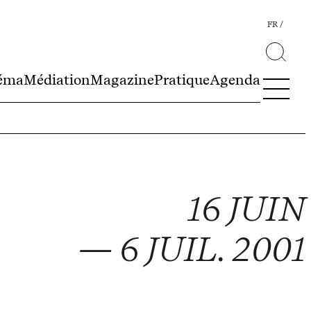
FR
éma
Médiation
Magazine
Pratique
Agenda
16 JUIN
— 6 JUIL. 2001