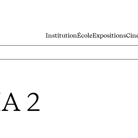
Institution
École
Expositions
Cin
A 2