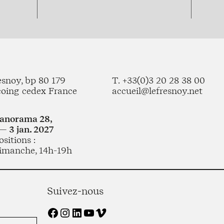
esnoy, bp 80 179
T. +33(0)3 20 28 38 00
coing cedex France
accueil@lefresnoy.net
Panorama 28,
— 3 jan. 2027
sitions :
imanche, 14h-19h
Suivez-nous
Facebook
Instagram
LinkedIn
YouTube
Vimeo