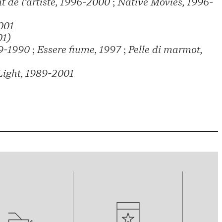
 de l’artiste, 1996-2000
;
Native Movies, 1996-
001
01)
89-1990
;
Essere fiume, 1997
;
Pelle di marmot,
 Light, 1989-2001