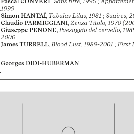
Pascal CONVERT
,
Sans titre, 1996
;
Appartement
1999
Simon HANTAÏ
,
Tabulas Lilas, 1981
;
Suaires, 2
Claudio PARMIGGIANI
,
Zenza Titolo, 1970 (20
Giuseppe PENONE
,
Paesaggio del cervello, 19
2000
James TURRELL
,
Blood Lust, 1989-2001
;
First
Georges DIDI-HUBERMAN