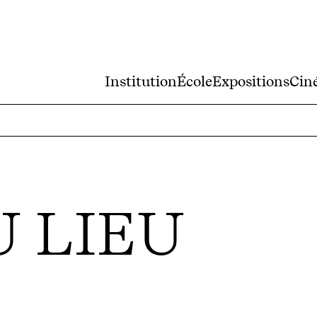
Institution
École
Expositions
Cin
U LIEU