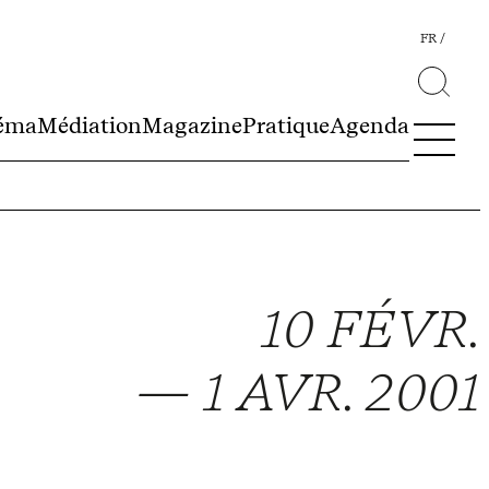
FR
éma
Médiation
Magazine
Pratique
Agenda
10 FÉVR.
— 1 AVR. 2001