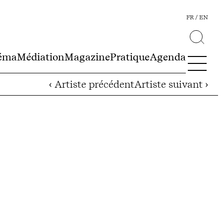
FR
EN
éma
Médiation
Magazine
Pratique
Agenda
‹ Artiste précédent
Artiste suivant ›