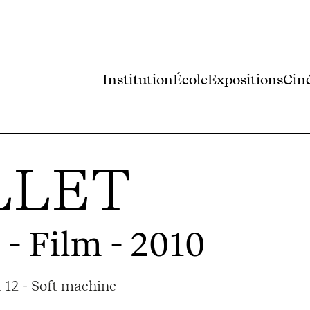
Institution
École
Expositions
Cin
LLET
S
- Film - 2010
 12 - Soft machine