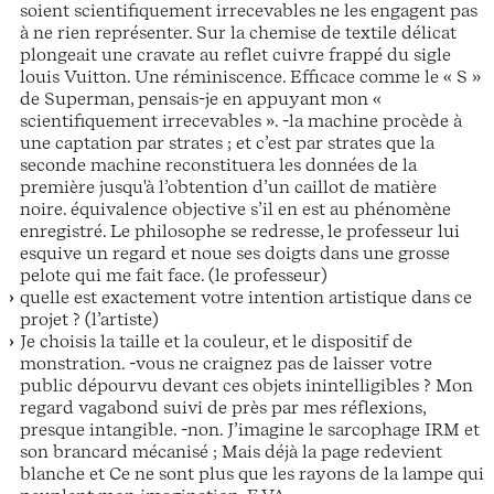
soient scientifiquement irrecevables ne les engagent pas
à ne rien représenter. Sur la chemise de textile délicat
plongeait une cravate au reflet cuivre frappé du sigle
louis Vuitton. Une réminiscence. Efficace comme le « S »
de Superman, pensais-je en appuyant mon «
scientifiquement irrecevables ». -la machine procède à
une captation par strates ; et c’est par strates que la
seconde machine reconstituera les données de la
première jusqu'à l’obtention d’un caillot de matière
noire. équivalence objective s’il en est au phénomène
enregistré. Le philosophe se redresse, le professeur lui
esquive un regard et noue ses doigts dans une grosse
pelote qui me fait face. (le professeur)
quelle est exactement votre intention artistique dans ce
projet ? (l’artiste)
Je choisis la taille et la couleur, et le dispositif de
monstration. -vous ne craignez pas de laisser votre
public dépourvu devant ces objets inintelligibles ? Mon
regard vagabond suivi de près par mes réflexions,
presque intangible. -non. J’imagine le sarcophage IRM et
son brancard mécanisé ; Mais déjà la page redevient
blanche et Ce ne sont plus que les rayons de la lampe qui