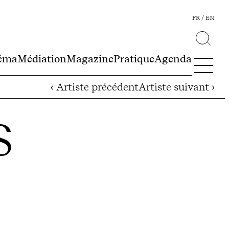
FR
EN
éma
Médiation
Magazine
Pratique
Agenda
‹ Artiste précédent
Artiste suivant ›
S