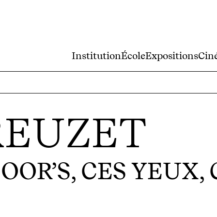
Institution
École
Expositions
Cin
REUZET
OR’S, CES YEUX, 