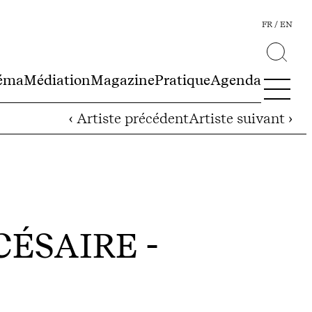
FR
EN
éma
Médiation
Magazine
Pratique
Agenda
‹ Artiste précédent
Artiste suivant ›
CÉSAIRE
-