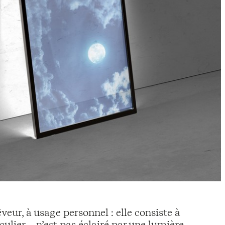
êveur, à usage personnel : elle consiste à
culier – n’est pas éclairé par une lumière