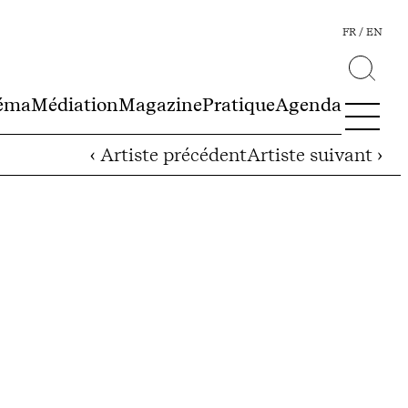
FR
EN
éma
Médiation
Magazine
Pratique
Agenda
‹ Artiste précédent
Artiste suivant ›