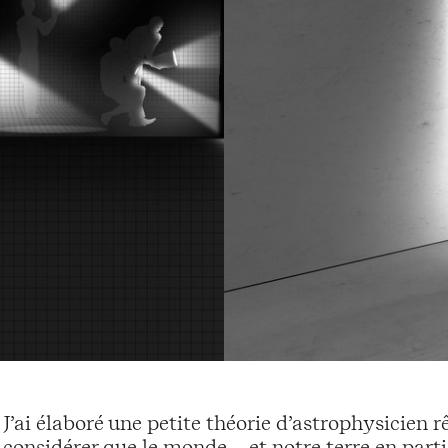
J’ai élaboré une petite théorie d’astrophysicien r
considérer que le monde – et notre terre en parti