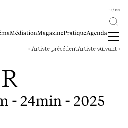
FR
EN
éma
Médiation
Magazine
Pratique
Agenda
‹ Artiste précédent
Artiste suivant ›
ER
m - 24min - 2025