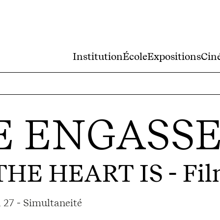
Institution
École
Expositions
Cin
E ENGASS
THE HEART IS
- Fil
 27 - Simultaneité