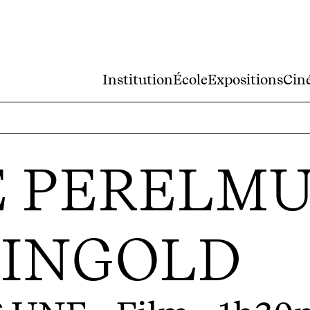
Institution
École
Expositions
Cin
 PERELMU
 INGOLD