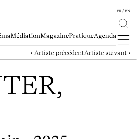
FR
EN
éma
Médiation
Magazine
Pratique
Agenda
‹ Artiste précédent
Artiste suivant ›
TER,