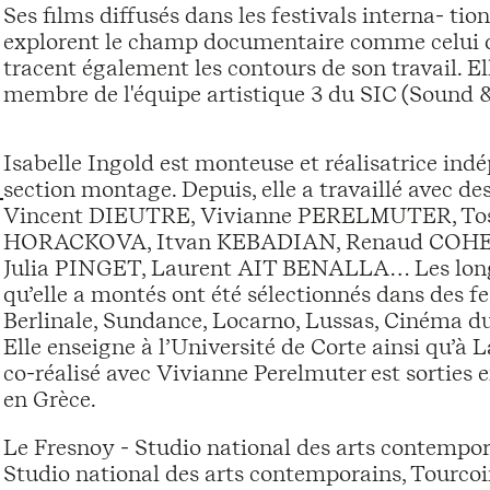
Ses films diffusés dans les festivals interna- ti
explorent le champ documentaire comme celui de 
tracent également les contours de son travail. Ell
membre de l'équipe artistique 3 du SIC (Sound 
Isabelle Ingold est monteuse et réalisatrice ind
section montage. Depuis, elle a travaillé avec de
Vincent DIEUTRE, Vivianne PERELMUTER, To
HORACKOVA, Itvan KEBADIAN, Renaud COHEN,
Julia PINGET, Laurent AIT BENALLA… Les longs
qu’elle a montés ont été sélectionnés dans des fe
Berlinale, Sundance, Locarno, Lussas, Cinéma d
Elle enseigne à l’Université de Corte ainsi qu’à L
co-réalisé avec Vivianne Perelmuter est sorties 
en Grèce.
Le Fresnoy - Studio national des arts contemp
Studio national des arts contemporains, Tourco