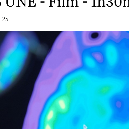
S UNE
- Film - 1h30
a 25