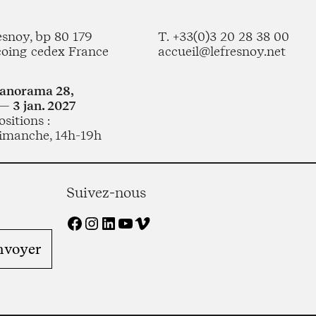
esnoy, bp 80 179
T. +33(0)3 20 28 38 00
coing cedex France
accueil@lefresnoy.net
Panorama 28,
— 3 jan. 2027
sitions :
imanche, 14h-19h
Suivez-nous
Facebook
Instagram
LinkedIn
YouTube
Vimeo