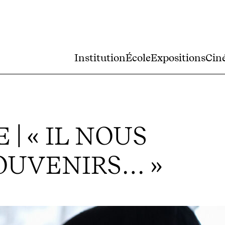
Institution
École
Expositions
Cin
| « IL NOUS
SOUVENIRS… »