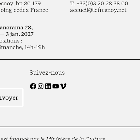
esnoy, bp 80 179
T. +33(0)3 20 28 38 00
coing cedex France
accueil@lefresnoy.net
Panorama 28,
— 3 jan. 2027
sitions :
imanche, 14h-19h
Suivez-nous
Facebook
Instagram
LinkedIn
YouTube
Vimeo
st financé par le Ministère de la Culture,