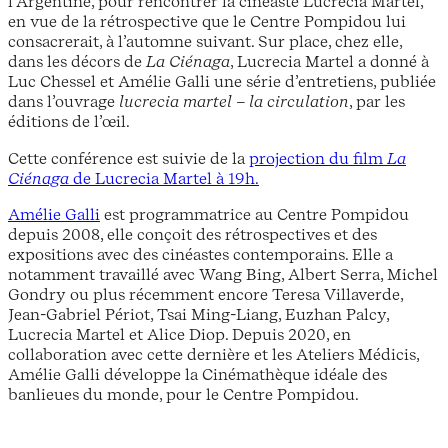
l’Argentine, pour rencontrer la cinéaste Lucrecia Martel,
en vue de la rétrospective que le Centre Pompidou lui
consacrerait, à l’automne suivant. Sur place, chez elle,
dans les décors de
La Ciénaga
, Lucrecia Martel a donné à
Luc Chessel et Amélie Galli une série d’entretiens, publiée
dans l’ouvrage
lucrecia martel – la circulation
, par les
éditions de l’œil.
Cette conférence est suivie de la
projection du film
La
Ciénaga
de Lucrecia Martel à 19h.
Amélie Galli
est programmatrice au Centre Pompidou
depuis 2008, elle conçoit des rétrospectives et des
expositions avec des cinéastes contemporains. Elle a
notamment travaillé avec Wang Bing, Albert Serra, Michel
Gondry ou plus récemment encore Teresa Villaverde,
Jean-Gabriel Périot, Tsai Ming-Liang, Euzhan Palcy,
Lucrecia Martel et Alice Diop. Depuis 2020, en
collaboration avec cette dernière et les Ateliers Médicis,
Amélie Galli développe la Cinémathèque idéale des
banlieues du monde, pour le Centre Pompidou.