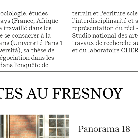
sociologie, études
i sa pratique de
pays (France, Afrique
formes alternatives de
 travaillé dans les
Inscrit au Fresnoy -
 se consacrer à la
g), il poursuit ses
ris (Université Paris 1
ondes africains (Paris)
rsità), sa thèse de
et du laboratoire CHER
négociation dans les
 dans l’enquête de
ES AU FRESNOY
Panorama 18