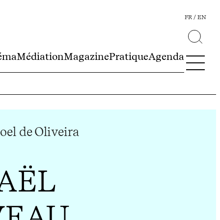
FR
EN
éma
Médiation
Magazine
Pratique
Agenda
el de Oliveira
AËL
VEAU