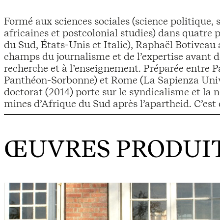
Formé aux sciences sociales (science politique, 
terrain et l’écriture scientifique qu’ont mûr
africaines et postcolonial studies) dans quatre 
l’interdisciplinarité et sa volonté d’explorer des 
du Sud, États-Unis et Italie), Raphaël Botiveau a
représentation du réel – le cinéma en particulier. 
champs du journalisme et de l’expertise avant de
Studio national des arts contemporains (Tourcoin
recherche et à l’enseignement. Préparée entre Pa
travaux de recherche au sein de l’Institut des m
Panthéon-Sorbonne) et Rome (La Sapienza Unive
doctorat (2014) porte sur le syndicalisme et la 
mines d’Afrique du Sud après l’apartheid. C’est
ŒUVRES PRODUIT