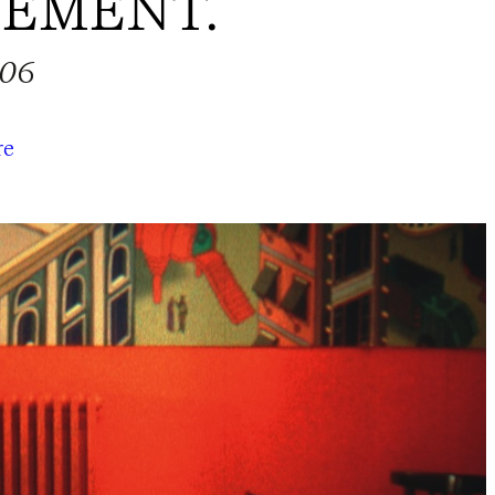
NÉMENT.
006
re