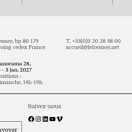
esnoy, bp 80 179
T. +33(0)3 20 28 38 00
coing cedex France
accueil@lefresnoy.net
Panorama 28,
— 3 jan. 2027
sitions :
imanche, 14h-19h
Suivez-nous
Facebook
Instagram
LinkedIn
YouTube
Vimeo