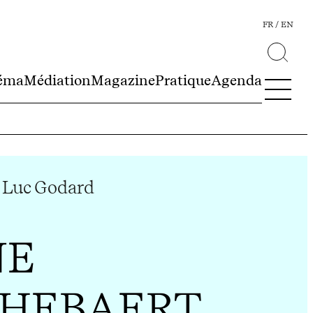
FR
EN
éma
Médiation
Magazine
Pratique
Agenda
 Luc Godard
NE
HEBAERT