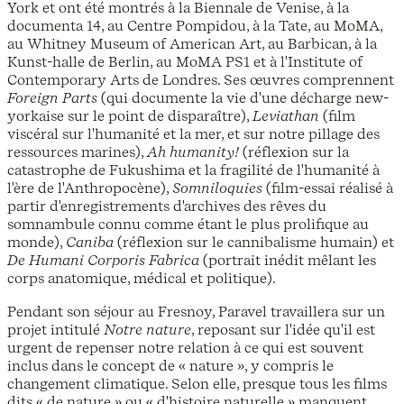
York et ont été montrés à la Biennale de Venise, à la
documenta 14, au Centre Pompidou, à la Tate, au MoMA,
au Whitney Museum of American Art, au Barbican, à la
Kunst-halle de Berlin, au MoMA PS1 et à l'Institute of
Contemporary Arts de Londres. Ses œuvres comprennent
Foreign Parts
(qui documente la vie d'une décharge new-
yorkaise sur le point de disparaître),
Leviathan
(film
viscéral sur l'humanité et la mer, et sur notre pillage des
ressources marines),
Ah humanity!
(réflexion sur la
catastrophe de Fukushima et la fragilité de l'humanité à
l'ère de l'Anthropocène),
Somniloquies
(film-essai réalisé à
partir d'enregistrements d'archives des rêves du
somnambule connu comme étant le plus prolifique au
monde),
Caniba
(réflexion sur le cannibalisme humain) et
De Humani Corporis Fabrica
(portrait inédit mêlant les
corps anatomique, médical et politique).
Pendant son séjour au Fresnoy, Paravel travaillera sur un
projet intitulé
Notre nature
, reposant sur l'idée qu'il est
urgent de repenser notre relation à ce qui est souvent
inclus dans le concept de « nature », y compris le
changement climatique. Selon elle, presque tous les films
dits « de nature » ou « d'histoire naturelle » manquent