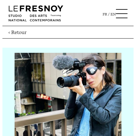
FR
EN
‹ Retour