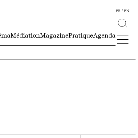
FR
EN
éma
Médiation
Magazine
Pratique
Agenda