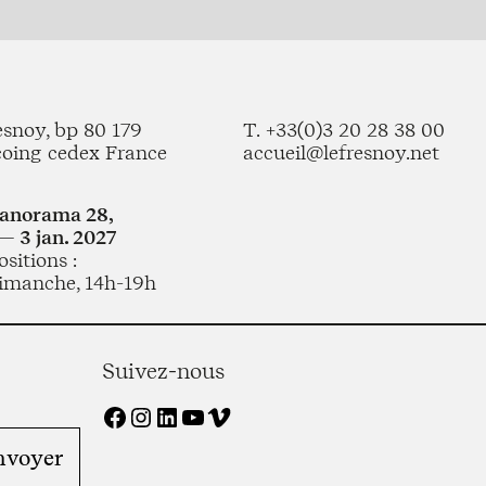
esnoy, bp 80 179
T. +33(0)3 20 28 38 00
coing cedex France
accueil@lefresnoy.net
Panorama 28,
— 3 jan. 2027
sitions :
imanche, 14h-19h
Suivez-nous
Facebook
Instagram
LinkedIn
YouTube
Vimeo