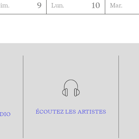
9
10
im.
Lun.
Mar.
ÉCOUTEZ LES ARTISTES
DIO