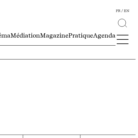
FR
EN
éma
Médiation
Magazine
Pratique
Agenda