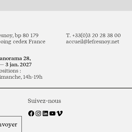
esnoy, bp 80 179
T. +33(0)3 20 28 38 00
coing cedex France
accueil@lefresnoy.net
Panorama 28,
— 3 jan. 2027
sitions :
imanche, 14h-19h
Suivez-nous
Facebook
Instagram
LinkedIn
YouTube
Vimeo