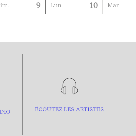
9
10
im.
Lun.
Mar.
ÉCOUTEZ LES ARTISTES
DIO