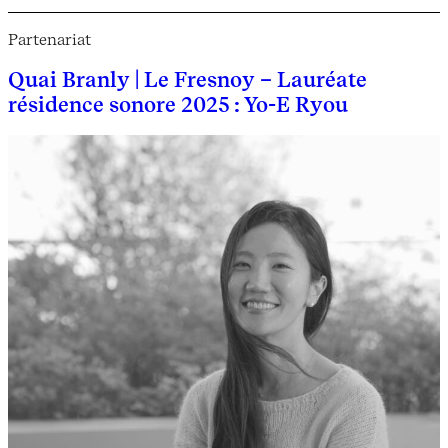
Partenariat
Quai Branly | Le Fresnoy – Lauréate
résidence sonore 2025 : Yo-E Ryou