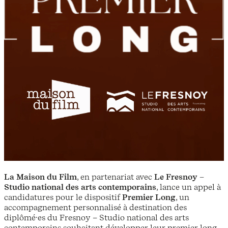
La Maison du Film
, en partenariat avec
Le Fresnoy –
Studio national des arts contemporains
, lance un appel à
candidatures pour le dispositif
Premier Long
, un
accompagnement personnalisé à destination des
diplômé·es du Fresnoy – Studio national des arts
contemporains souhaitant développer leur premier long