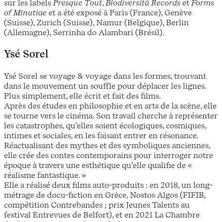
sur les labels
Presque Tout
,
Biodiversità Records
et
Forms
of Minutiae
et a été exposé à Paris (France), Genève
(Suisse), Zurich (Suisse), Namur (Belgique), Berlin
(Allemagne), Serrinha do Alambari (Brésil).
Ysé Sorel
Ysé Sorel se voyage & voyage dans les formes, trouvant
dans le mouvement un souffle pour déplacer les lignes.
Plus simplement, elle écrit et fait des films.
Après des études en philosophie et en arts de la scène, elle
se tourne vers le cinéma. Son travail cherche à représenter
les catastrophes, qu’elles soient écologiques, cosmiques,
intimes et sociales, en les faisant entrer en résonance.
Réactualisant des mythes et des symboliques anciennes,
elle crée des contes contemporains pour interroger notre
époque à travers une esthétique qu’elle qualifie de «
réalisme fantastique. »
Elle a réalisé deux films auto-produits : en 2018, un long-
métrage de docu-fiction en Grèce, Nostos Algos (FIFIB,
compétition Contrebandes ; prix Jeunes Talents au
festival Entrevues de Belfort), et en 2021 La Chambre