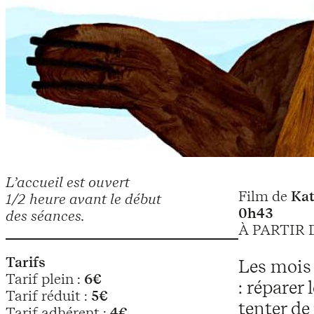
L’accueil est ouvert
Film de
Kat
1/2 heure avant le début
0h43
des séances.
À PARTIR 
Tarifs
Les mois 
Tarif plein :
6€
: réparer 
Tarif réduit :
5€
tenter de
Tarif adhérent :
4€