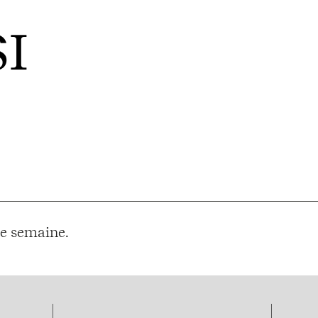
I
e semaine.