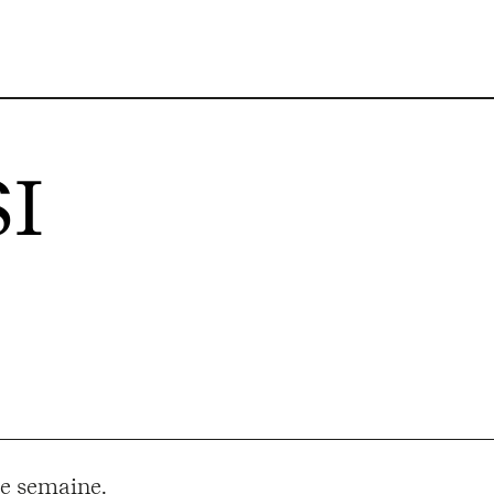
I
e semaine.