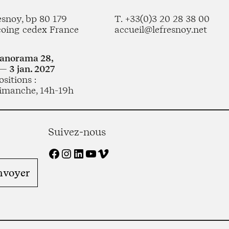
esnoy, bp 80 179
T. +33(0)3 20 28 38 00
coing cedex France
accueil@lefresnoy.net
Panorama 28,
— 3 jan. 2027
sitions :
imanche, 14h-19h
Suivez-nous
Facebook
Instagram
LinkedIn
YouTube
Vimeo