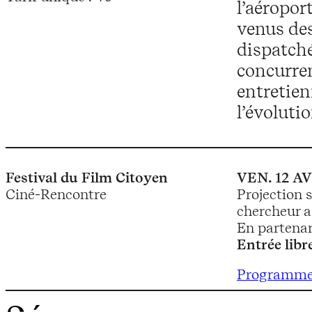
l’aéropor
venus des
dispatché
concurren
entretien
l’évoluti
Festival du Film Citoyen
VEN. 12 AV
Ciné-Rencontre
Projection 
chercheur a
En partenar
Entrée libr
Programme 