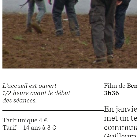
L’accueil est ouvert
Film de
Ben
1/2 heure avant le début
3h36
des séances.
En janvie
met un t
Tarif unique 4 €
communau
Tarif – 14 ans à 3 €
Guillaume