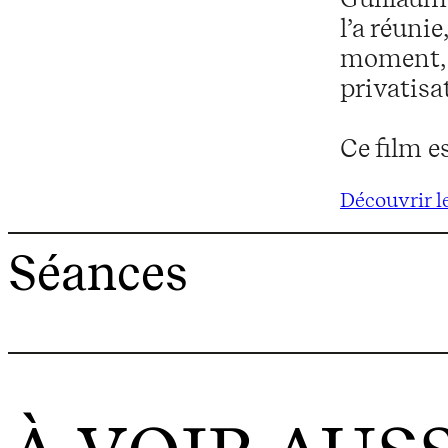
l’a réuni
moment, à
privatisat
Ce film e
Découvrir le
Séances