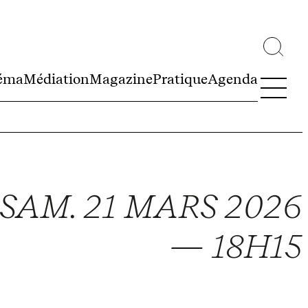
éma
Médiation
Magazine
Pratique
Agenda
SAM. 21 MARS 2026
— 18H15