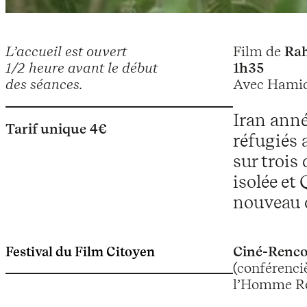
L’accueil est ouvert
Film de
Rah
1/2 heure avant le début
1h35
des séances.
Avec Hamid
Iran anné
Tarif unique 4€
réfugiés 
sur troi
isolée et
nouveau q
Festival du Film Citoyen
Ciné-Renco
(conférenci
l’Homme Rou