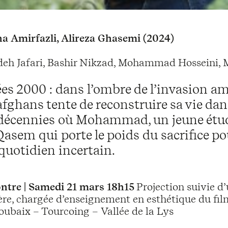
a Amirfazli, Alireza Ghasemi (2024)
eh Jafari, Bashir Nikzad, Mohammad Hosseini, 
es 2000 : dans l’ombre de l’invasion amé
afghans tente de reconstruire sa vie dan
s décennies où Mohammad, un jeune étud
 Qasem qui porte le poids du sacrifice pou
uotidien incertain.
ntre | Samedi 21 mars 18h15
Projection suivie d
ère, chargée d’enseignement en esthétique du film
baix – Tourcoing – Vallée de la Lys