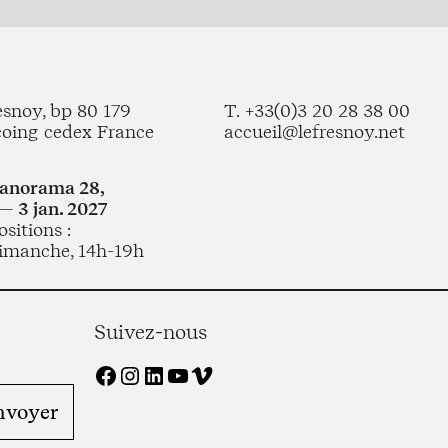
esnoy, bp 80 179
T. +33(0)3 20 28 38 00
coing cedex France
accueil@lefresnoy.net
Panorama 28,
— 3 jan. 2027
sitions :
imanche, 14h-19h
Suivez-nous
Facebook
Instagram
LinkedIn
YouTube
Vimeo