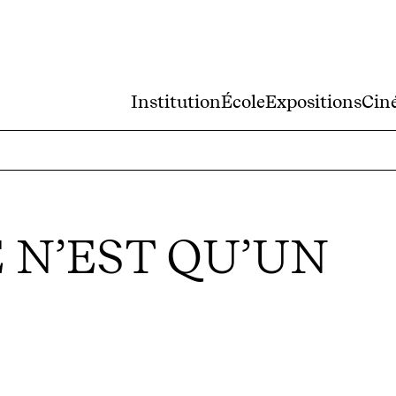
Institution
École
Expositions
Cin
E N’EST QU’UN