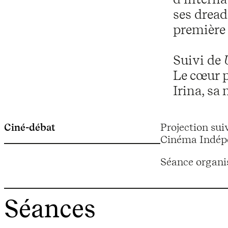
ses dreads
première 
Suivi de
Le cœur p
Irina, sa 
Ciné-débat
Projection sui
Cinéma Indépe
Séance organi
Séances