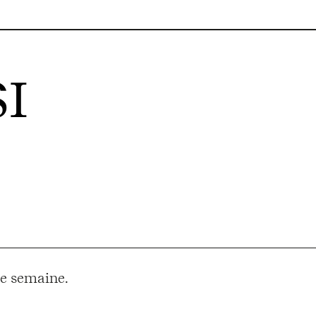
I
e semaine.