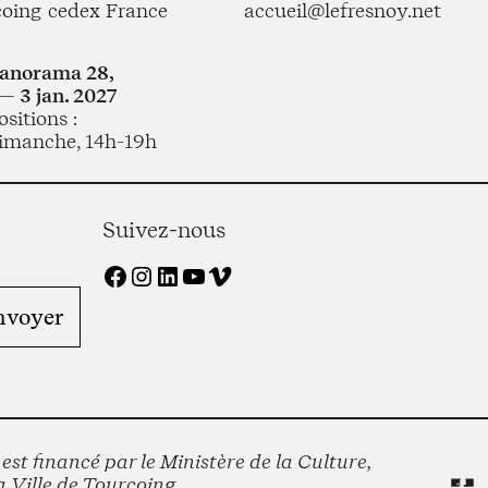
coing cedex France
accueil@lefresnoy.net
Panorama 28,
— 3 jan. 2027
sitions :
imanche, 14h-19h
Suivez-nous
Facebook
Instagram
LinkedIn
YouTube
Vimeo
st financé par le Ministère de la Culture,
 Ville de Tourcoing.