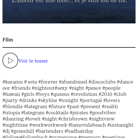
Film
Voir le teaser
#karamu # esta #forever #abandoned #discoclubs #dance
oor #friends #nightout#sexy #night #peace #people
#hawaii #girls #boys #queens #revolution #2016 #club
#party #drinks #skyline #tonight #portugal #lovers
#blondie #lategram #future #past #present #realiti
#utopia #lategram #cocktails #pirates #goodvibes
#dancing #loveit #night #chrisbrown #nightview
#nighttime #workworkwork #lamovidabeach #instanight
#dj #greenhill #bartenders #badhairday
#follow4followback #numerique #memory #poetique