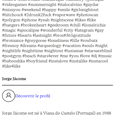
#videogames #summernight #italocalvino #gaydar
#missyou #weekend #happy #smile #girlsnightout
#hitchcock #2drunk2fuck #vaporwave #photoscan
#polygon #iphone #yeah #nightscene #likes #like
#bangers #brokenheart #geekroom #chill #lionelrichie
#magic #apocalipse #wonderful #city #lategram #gay
#future #hearts #lastnight #bros#365gratitude
#bromance #greygoose #loneliness #lille #roubaix
#fresnoy #dreams #arqueology #vacation #souls #night
#nightlife #nighttime #nightout #luziamar #starsareblind
#postgym #beach #stars4ever #me #you #love #dj #music
#babooshka #boyfriend #instalove #instalike #instacool
#like4like
Jorge Jácome
Découvrir le profil
Jorge Jácome est né à Viana do Castelo (Portugal) en 1988