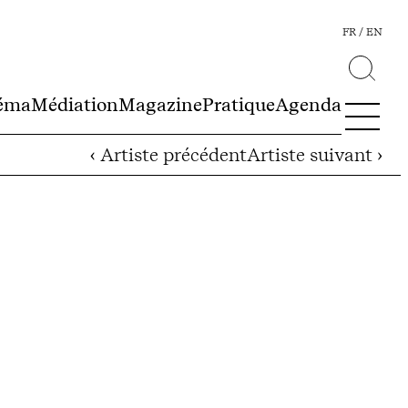
FR
EN
éma
Médiation
Magazine
Pratique
Agenda
‹ Artiste précédent
Artiste suivant ›