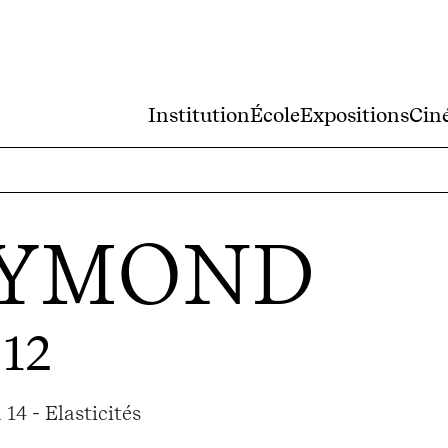
Institution
École
Expositions
Cin
EYMOND
012
14 - Elasticités