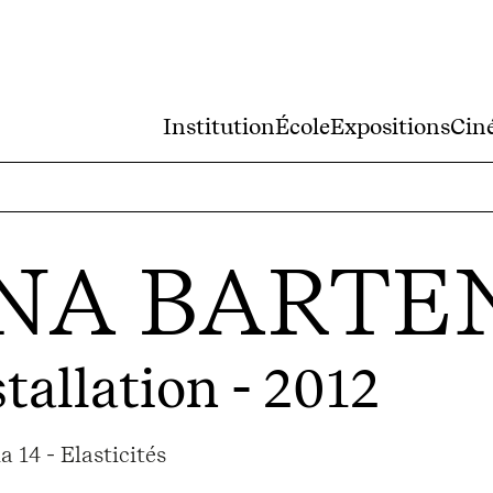
Institution
École
Expositions
Cin
NA BARTE
stallation - 2012
 14 - Elasticités