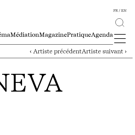
FR
EN
éma
Médiation
Magazine
Pratique
Agenda
‹ Artiste précédent
Artiste suivant ›
NEVA