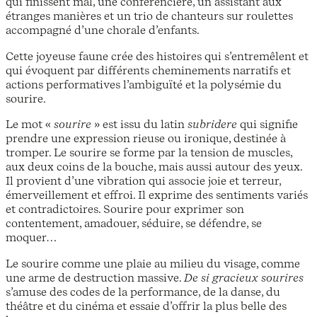
qui finissent mal, une conférencière, un assistant aux
étranges manières et un trio de chanteurs sur roulettes
accompagné d’une chorale d’enfants.
Cette joyeuse faune crée des histoires qui s’entremêlent et
qui évoquent par différents cheminements narratifs et
actions performatives l’ambiguïté et la polysémie du
sourire.
Le mot «
sourire
» est issu du latin
subridere
qui signifie
prendre une expression rieuse ou ironique, destinée à
tromper. Le sourire se forme par la tension de muscles,
aux deux coins de la bouche, mais aussi autour des yeux.
Il provient d’une vibration qui associe joie et terreur,
émerveillement et effroi. Il exprime des sentiments variés
et contradictoires. Sourire pour exprimer son
contentement, amadouer, séduire, se défendre, se
moquer…
Le sourire comme une plaie au milieu du visage, comme
une arme de destruction massive.
De si gracieux sourires
s’amuse des codes de la performance, de la danse, du
théâtre et du cinéma et essaie d’offrir la plus belle des