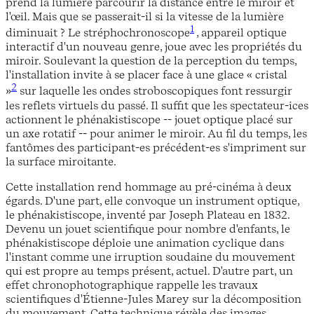
prend la lumière parcourir la distance entre le miroir et
l'œil. Mais que se passerait-il si la vitesse de la lumière
1
diminuait ? Le stréphochronoscope
, appareil optique
interactif d'un nouveau genre, joue avec les propriétés du
miroir. Soulevant la question de la perception du temps,
l'installation invite à se placer face à une glace « cristal
2
»
sur laquelle les ondes stroboscopiques font ressurgir
les reflets virtuels du passé. Il suffit que les spectateur-ices
actionnent le phénakistiscope -- jouet optique placé sur
un axe rotatif -- pour animer le miroir. Au fil du temps, les
fantômes des participant-es précédent-es s'impriment sur
la surface miroitante.
Cette installation rend hommage au pré-cinéma à deux
égards. D'une part, elle convoque un instrument optique,
le phénakistiscope, inventé par Joseph Plateau en 1832.
Devenu un jouet scientifique pour nombre d'enfants, le
phénakistiscope déploie une animation cyclique dans
l'instant comme une irruption soudaine du mouvement
qui est propre au temps présent, actuel. D'autre part, un
effet chronophotographique rappelle les travaux
scientifiques d'Étienne-Jules Marey sur la décomposition
du mouvement. Cette technique révèle des images