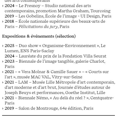
des arts contemporains
2024
– Le Fresnoy – Studio national des arts
contemporains, promotion Martha Graham, Tourcoing
2019
– Les Gobelins, École de l’image - UI Design, Paris
2018
– École nationale supérieure des beaux-arts de
Paris –
Félicitations du jury
, Paris
Expositions & événements (sélection)
2025
– Duo show « Organisme-Environnement », Le
Lumen, ENS Paris-Saclay
2024
– Lauréate du prix de la Fondation Villa Seurat
2023
– Biennale de l’image tangible, galerie Charlot,
Paris
2021
– « Vera Molnar & Camille Sauer »
–
« Courts sur
l’art », musée MAC VAL, Vitry-sur-Seine
2021
– LAM – Musée Lille Métropole d’art contemporain,
d'art moderne et d’art brut, Journée d’études autour de
Joseph Beuys et performances, Goethe Institut, Lille
2021
– Biennale Némo, « Au delà du réel ? », Centquatre-
Paris
2019
– Salon de Montrouge, 64e édition, Paris