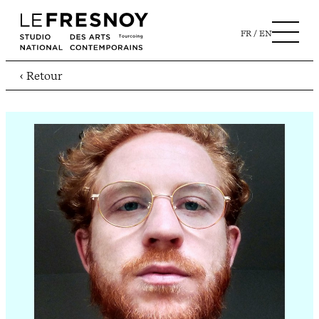
FR
EN
‹ Retour