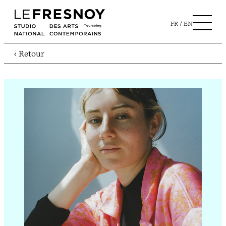
FR
EN
‹ Retour