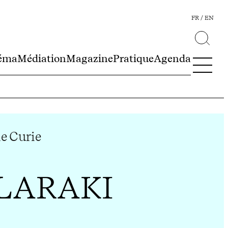
FR
EN
éma
Médiation
Magazine
Pratique
Agenda
e Curie
 LARAKI