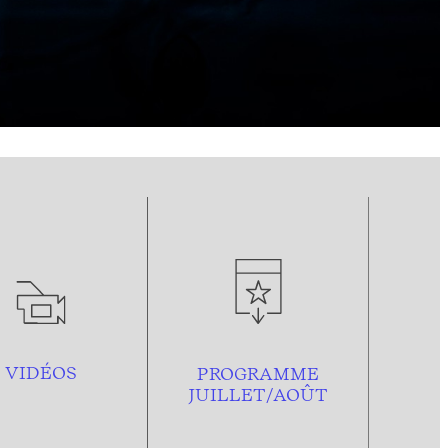
VIDÉOS
PROGRAMME
JUILLET/AOÛT