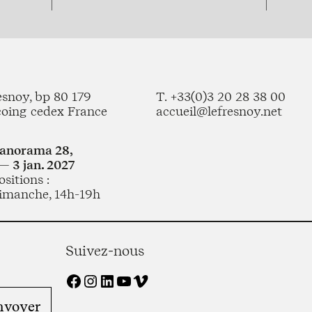
esnoy, bp 80 179
T. +33(0)3 20 28 38 00
coing cedex France
accueil@lefresnoy.net
Panorama 28,
— 3 jan. 2027
sitions :
imanche, 14h-19h
Suivez-nous
Facebook
Instagram
LinkedIn
YouTube
Vimeo