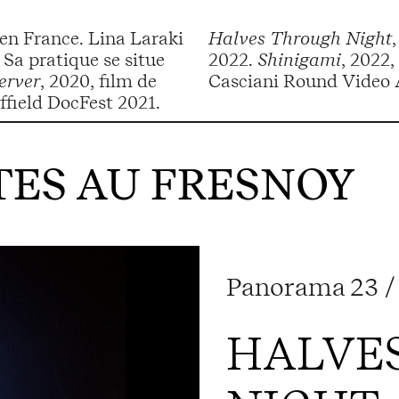
 en France. Lina Laraki
Halves Through Night
 Sa pratique se situe
2022.
Shinigami
, 2022,
erver
, 2020, film de
Casciani Round Video A
ction en super 8mm/vidéo, 11min. Sheffield DocFest 2021.
ES AU FRESNOY
Panorama 23 / ..
HALVE