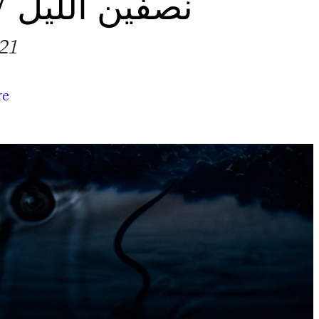
NIGHT / نصفين الليل
21
re