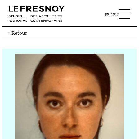
FR
EN
‹ Retour